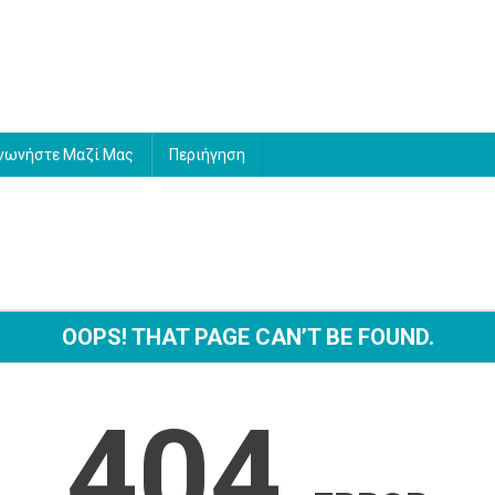
νωνήστε Μαζί Μας
Περιήγηση
OOPS! THAT PAGE CAN’T BE FOUND.
404