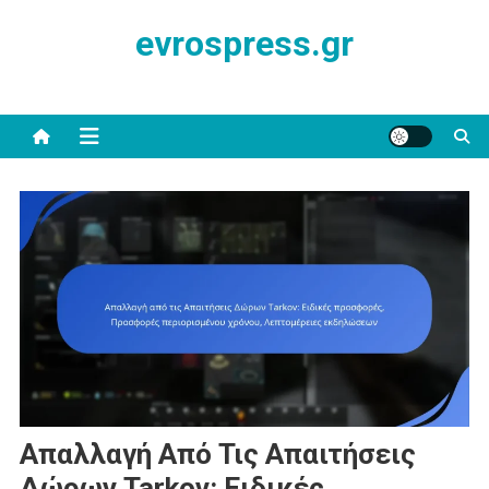
Skip
evrospress.gr
to
content
Απαλλαγή Από Τις Απαιτήσεις
Δώρων Tarkov: Ειδικές