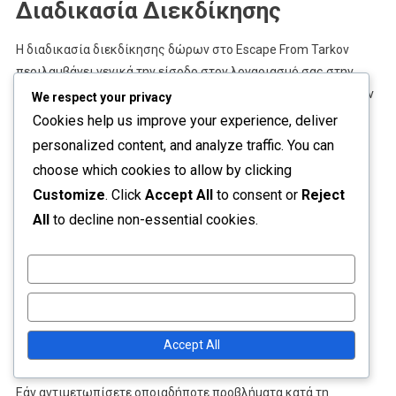
Διαδικασία Διεκδίκησης
Η διαδικασία διεκδίκησης δώρων στο Escape From Tarkov
περιλαμβάνει γενικά την είσοδο στον λογαριασμό σας στην
κατάλληλη πλατφόρμα και την ακολουθία των οδηγιών για την
We respect your privacy
εξαργύρωση του δώρου σας. Βεβαιωθείτε ότι έχετε
Cookies help us improve your experience, deliver
ολοκληρώσει τυχόν απαραίτητες προϋποθέσεις, όπως η
personalized content, and analyze traffic. You can
σύνδεση του λογαριασμού σας ή η εκπλήρωση κριτηρίων
choose which cookies to allow by clicking
επιλεξιμότητας.
Customize
. Click
Accept All
to consent or
Reject
All
to decline non-essential cookies.
Αφού υποβάλετε τη διεκδίκησή σας, θα πρέπει να λάβετε ένα
email επιβεβαίωσης. Εάν δεν δείτε το δώρο στον λογαριασμό
σας εντός εύλογου χρονικού διαστήματος, ελέγξτε το φάκελο
Customize
ανεπιθύμητης αλληλογραφίας ή επικοινωνήστε με την
Reject All
υποστήριξη πελατών για βοήθεια.
Accept All
Επικοινωνία Υποστήριξης
Εάν αντιμετωπίσετε οποιαδήποτε προβλήματα κατά τη