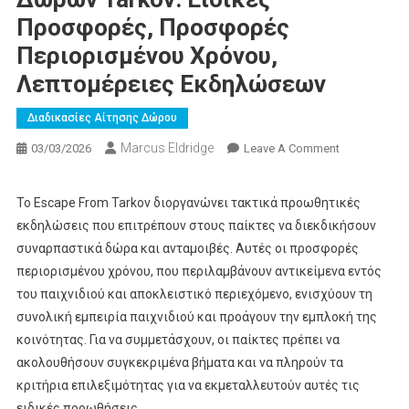
Προσφορές, Προσφορές
Περιορισμένου Χρόνου,
Λεπτομέρειες Εκδηλώσεων
Διαδικασίες Αίτησης Δώρου
Marcus Eldridge
On
03/03/2026
Leave A Comment
Απαλλαγή
Από
Το Escape From Tarkov διοργανώνει τακτικά προωθητικές
Τις
εκδηλώσεις που επιτρέπουν στους παίκτες να διεκδικήσουν
Απαιτήσεις
συναρπαστικά δώρα και ανταμοιβές. Αυτές οι προσφορές
Δώρων
περιορισμένου χρόνου, που περιλαμβάνουν αντικείμενα εντός
Tarkov:
του παιχνιδιού και αποκλειστικό περιεχόμενο, ενισχύουν τη
Ειδικές
Προσφορές,
συνολική εμπειρία παιχνιδιού και προάγουν την εμπλοκή της
Προσφορές
κοινότητας. Για να συμμετάσχουν, οι παίκτες πρέπει να
Περιορισμέν
ακολουθήσουν συγκεκριμένα βήματα και να πληρούν τα
Χρόνου,
κριτήρια επιλεξιμότητας για να εκμεταλλευτούν αυτές τις
Λεπτομέρει
ειδικές προωθήσεις.