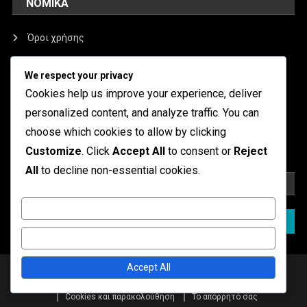
ΝΟΜΙΚΆ
Όροι χρήσης
Επικοινωνήστε μαζί μας
We respect your privacy
Ποιοι είμαστε
Cookies help us improve your experience, deliver
personalized content, and analyze traffic. You can
Cookies και παρακολούθηση
choose which cookies to allow by clicking
Το απόρρητό σας
Customize
. Click
Accept All
to consent or
Reject
All
to decline non-essential cookies.
ΑΝΑΖΉΤΗΣΗ
Customize
Search
for:
Reject All
Accept All
|
Theme: News Portal by
Mystery Themes
.
Όροι χρήσης
Επικοινωνήστε μαζί μας
Ποιοι είμαστε
Cookies και παρακολούθηση
Το απόρρητό σας