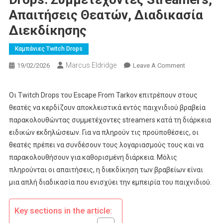
Απαιτήσεις Θεατών, Διαδικασία
Διεκδίκησης
Καμπάνιες Twitch Drops
Marcus Eldridge
On
19/02/2026
Leave A Comment
Αποδράστε
Από
Οι Twitch Drops του Escape From Tarkov επιτρέπουν στους
Το
θεατές να κερδίζουν αποκλειστικά εντός παιχνιδιού βραβεία
Tarkov
παρακολουθώντας συμμετέχοντες streamers κατά τη διάρκεια
Twitch
ειδικών εκδηλώσεων. Για να πληρούν τις προϋποθέσεις, οι
Drops:
θεατές πρέπει να συνδέσουν τους λογαριασμούς τους και να
Συμμετέχον
Streamers,
παρακολουθήσουν για καθορισμένη διάρκεια. Μόλις
Απαιτήσεις
πληρούνται οι απαιτήσεις, η διεκδίκηση των βραβείων είναι
Θεατών,
μια απλή διαδικασία που ενισχύει την εμπειρία του παιχνιδιού.
Διαδικασία
Διεκδίκησης
Key sections in the article: