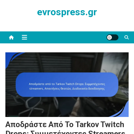
Skip
evrospress.gr
to
content
Αποδράστε Από Το Tarkov Twitch
Drops: Συμμετέχοντες Streamers,