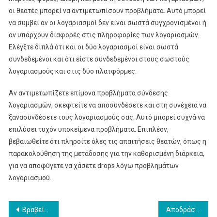
οι θεατές μπορεί να αντιμετωπίσουν προβλήματα. Αυτό μπορεί
να συμβεί αν οι λογαριασμοί δεν είναι σωστά συγχρονισμένοι ή
αν υπάρχουν διαφορές στις πληροφορίες των λογαριασμών.
Ελέγξτε διπλά ότι και οι δύο λογαριασμοί είναι σωστά
συνδεδεμένοι και ότι είστε συνδεδεμένοι στους σωστούς
λογαριασμούς και στις δύο πλατφόρμες.
Αν αντιμετωπίζετε επίμονα προβλήματα σύνδεσης
λογαριασμών, σκεφτείτε να αποσυνδέσετε και στη συνέχεια να
ξανασυνδέσετε τους λογαριασμούς σας. Αυτό μπορεί συχνά να
επιλύσει τυχόν υποκείμενα προβλήματα. Επιπλέον,
βεβαιωθείτε ότι πληροίτε όλες τις απαιτήσεις θεατών, όπως η
παρακολούθηση της μετάδοσης για την καθορισμένη διάρκεια,
για να αποφύγετε να χάσετε drops λόγω προβλημάτων
λογαριασμού.
Post
Βραβεία Εκδήλωσης Wipe του Escape From Tarkov: Απαιτήσεις επιλεξιμότητας, Διαδικασίες διεκδίκησης, Βήματα επαλήθευσης
Αποδράστε από το Tarkov Twitch Drops: Κοινοτικά γεγονότα, Συνεργασίες, Ειδικές προσφορές