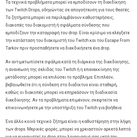
Τα τεχνικά προβλήματα μπορεί να εμποδίσουν τη διεκδίκηση
των Twitch Drops, οδηγώντας σε απογοήτευση για τους θεατές.
Τα ζητήματα μπορεί να περιλαμβάνουν καθυστερήσεις,
διακοπές του διακομιστή ή σφάλματα σύνδεσης που
εμποδίζουν την καταγραφή του drop. Είναι κρίσιμο να ελέγξετε
την κατάσταση του διακομιστή του Twitch και του Escape From
Tarkov πριν προσπαθήσετε να διεκδικήσετε ένα drop.
Αν αντιμετωπίσετε σφάλμα κατά τη διάρκεια της διεκδίκησης,
η ανανέωση της σελίδας του Twitch ή η επανεκκίνηση της
μετάδοσης μπορεί να επιλύσει το πρόβλημα. Επιπλέον,
βεβαιωθείτε ότι η σύνδεση στο διαδίκτυο είναι σταθερή,
καθώς οι διακοπές μπορεί να επηρεάσουν τη διαδικασία
διεκδίκησης. Αν τα προβλήματα επιμένουν, σκεφτείτε να
επικοινωνήσετε με την υποστήριξη του Twitch για βοήθεια.
Ένα άλλο κοινό τεχνικό ζήτημα είναι η καθυστέρηση στην λήψη
των drops. Μερικές φορές, μπορεί να χρειαστούν αρκετά λεπτά
για να εμφανιστεί το drop στον λογαριασμό σας μετά την