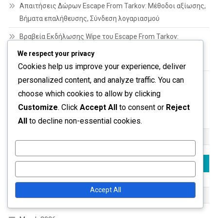
Απαιτήσεις Δώρων Escape From Tarkov: Μέθοδοι αξίωσης,
Βήματα επαλήθευσης, Σύνδεση λογαριασμού
Βραβεία Εκδήλωσης Wipe του Escape From Tarkov:
Ειδοποιήσεις διεκδίκησης, Επιβεβαιώσεις email, Οδηγοί
We respect your privacy
χρήσης
Cookies help us improve your experience, deliver
personalized content, and analyze traffic. You can
Αποδράστε από το Tarkov Twitch Drops: Σημεία
ενδιαφέροντος εκδήλωσης, Κορυφαίοι streamers,
choose which cookies to allow by clicking
Στατιστικά θεατών
Customize
. Click
Accept All
to consent or
Reject
All
to decline non-essential cookies.
ΑΝΑΖΉΤΗΣΗ
Customize
Search
Reject All
for:
Accept All
ΑΡΧΕΊΟ