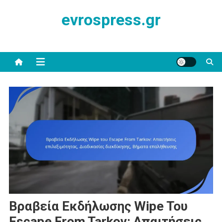
Skip
evrospress.gr
to
content
Βραβεία Εκδήλωσης Wipe Του
Escape From Tarkov: Απαιτήσεις