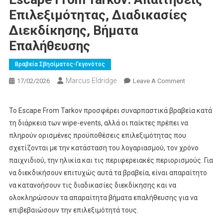
Επιλεξιμότητας, Διαδικασίες
Διεκδίκησης, Βήματα
Επαλήθευσης
Βραβεία Σβησίματος-Γεγονότος
Marcus Eldridge
On
17/02/2026
Leave A Comment
Βραβεία
Εκδήλωσης
Το Escape From Tarkov προσφέρει συναρπαστικά βραβεία κατά
Wipe
τη διάρκεια των wipe-events, αλλά οι παίκτες πρέπει να
Του
πληρούν ορισμένες προϋποθέσεις επιλεξιμότητας που
Escape
σχετίζονται με την κατάσταση του λογαριασμού, τον χρόνο
From
παιχνιδιού, την ηλικία και τις περιφερειακές περιορισμούς. Για
Tarkov:
Απαιτήσεις
να διεκδικήσουν επιτυχώς αυτά τα βραβεία, είναι απαραίτητο
Επιλεξιμότη
να κατανοήσουν τις διαδικασίες διεκδίκησης και να
Διαδικασίες
ολοκληρώσουν τα απαραίτητα βήματα επαλήθευσης για να
Διεκδίκησης
επιβεβαιώσουν την επιλεξιμότητά τους.
Βήματα