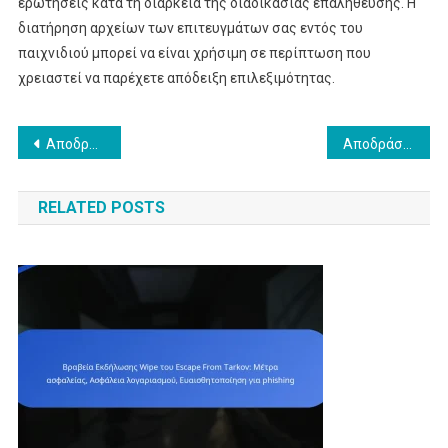
ερωτήσεις κατά τη διάρκεια της διαδικασίας επαλήθευσης. Η
διατήρηση αρχείων των επιτευγμάτων σας εντός του
παιχνιδιού μπορεί να είναι χρήσιμη σε περίπτωση που
χρειαστεί να παρέχετε απόδειξη επιλεξιμότητας.
Post
Αποδράστε από το Tarkov Twitch Drops: Κατανομή επιβραβεύσεων, Χρονοδιάγραμμα, Επαλήθευση λογαριασμού
Αποδράστε από το Tarkov Twitch Drops: Συμμετέχοντες streamers, Απαιτήσεις θεατών, Διαδικασία διεκδίκησης
navigation
RELATED POSTS